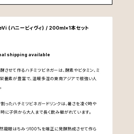
eVi (ハニービィヴィ) / 200ml×1本セット
nal shipping available
酵させて作るハチミツビネガーは、酵素やビタミン、ミ
の栄養素が豊富で、温暖多湿の東南アジアで根強い人
。
割ったハチミツビネガードリンクは、暑さを凌ぐ時や
時に子供から大人まで長く飲み継がれています。
然龍眼はちみつ100%を端正に発酵熟成させて作ら