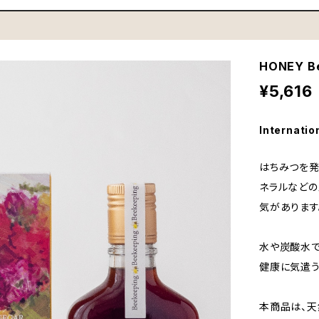
HONEY B
¥5,616
Internatio
はちみつを発
ネラルなど
気があります
水や炭酸水で
健康に気遣う
本商品は、天