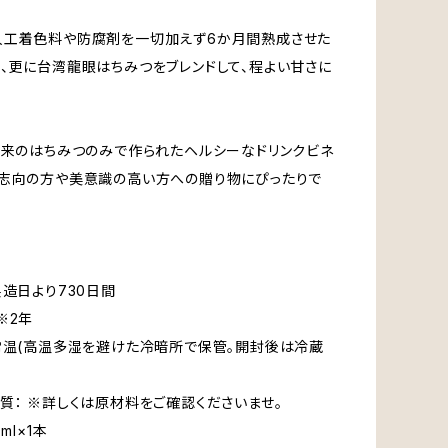
人工着色料や防腐剤を一切加えず6か月間熟成させた
、更に台湾龍眼はちみつをブレンドして、程よい甘さに
由来のはちみつのみで作られたヘルシーなドリンクビネ
康志向の方や美意識の高い方への贈り物にぴったりで
製造日より730日間
年
常温(高温多湿を避けた冷暗所で保管。開封後は冷蔵
質： ※詳しくは原材料をご確認くださいませ。
ml×1本