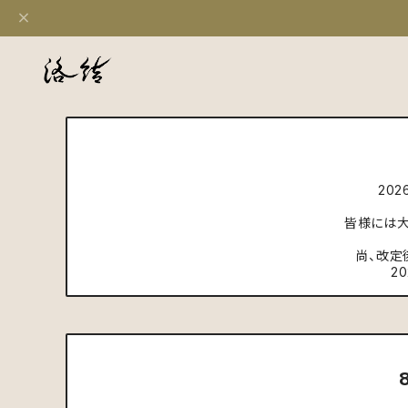
20
皆様には大
尚、改定
2