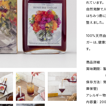
れています。
自然発酵で
はちみつ酢に
整えました。
100%天然
ガーは、健
す。
商品詳細
賞味期限： 
※2
保存方法： 
庫保管)
アレルギー物
内容量： 200