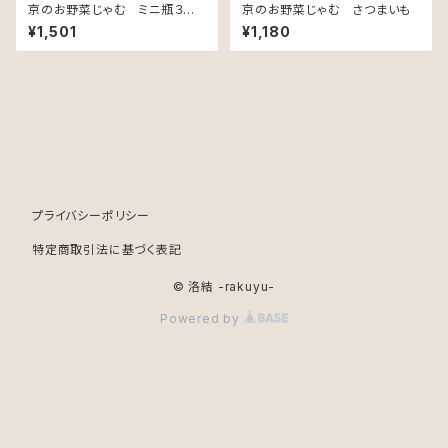
京のお野菜じゃむ ミニ瓶３個
京のお野菜じゃむ さつまいも
セット
¥1,501
¥1,180
プライバシーポリシー
特定商取引法に基づく表記
© 洛結 -rakuyu-
Powered by