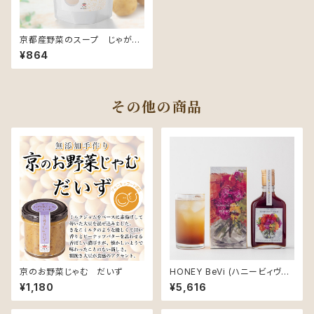
京都産野菜のスープ じゃがい
も（コンソメ）
¥864
その他の商品
京のお野菜じゃむ だいず
HONEY BeVi (ハニービィヴィ)
/ 200ml×1本セット
¥1,180
¥5,616