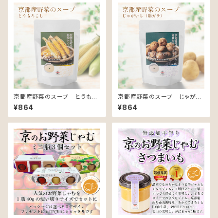
京都産野菜のスープ とうもろ
京都産野菜のスープ じゃがい
こし
も（鶏ガラ）
¥864
¥864